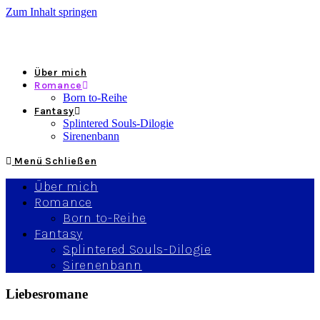
Zum Inhalt springen
Gwen Wynter
Über mich
Romance
Born to-Reihe
Fantasy
Splintered Souls-Dilogie
Sirenenbann
Menü
Schließen
Über mich
Romance
Born to-Reihe
Fantasy
Splintered Souls-Dilogie
Sirenenbann
Liebesromane